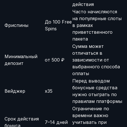
действия
Часто начисляются
на популярные слоты
До 100 Free
Фриспины
в рамках
Spins
приветственного
пакета
Сумма может
отличаться в
Минимальный
от 500 ₽
зависимости от
депозит
выбранного способа
оплаты
Перед выводом
бонусные средства
Вейджер
x35
нужно отыграть по
правилам платформы
Ограничение по
времени важно
Срок действия
7–14 дней
учитывать при
бонуса