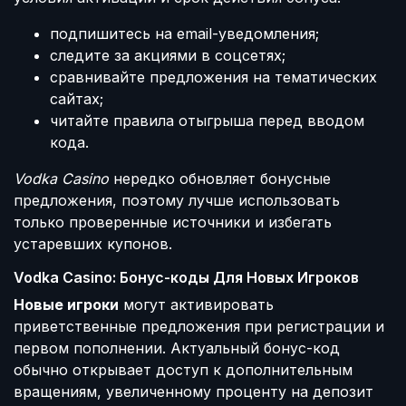
подпишитесь на email-уведомления;
следите за акциями в соцсетях;
сравнивайте предложения на тематических
сайтах;
читайте правила отыгрыша перед вводом
кода.
Vodka Casino
нередко обновляет бонусные
предложения, поэтому лучше использовать
только проверенные источники и избегать
устаревших купонов.
Vodka Casino: Бонус-коды Для Новых Игроков
Новые игроки
могут активировать
приветственные предложения при регистрации и
первом пополнении. Актуальный бонус-код
обычно открывает доступ к дополнительным
вращениям, увеличенному проценту на депозит