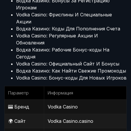
Водка Казино: Бонусы За Регистрацию
Игрокам
Vodka Casino: Фриспины И Специальные
Акции
Водка Казино: Коды Для Пополнения Счета
Vodka Casino: Регулярные Акции И
Обновления
Водка Казино: Рабочие Бонус-коды На
Сегодня
Vodka Casino: Официальный Сайт И Бонусы
Водка Казино: Как Найти Свежие Промокоды
Vodka Casino: Бонус-коды Для Новых Игроков
Параметр
Информация
🎰 Бренд
Vodka Casino
🌍 Сайт
Vodka Casino.casino