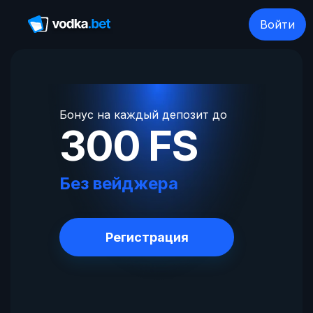
Войти
Бонус на каждый депозит до
300 FS
Без вейджера
Регистрация