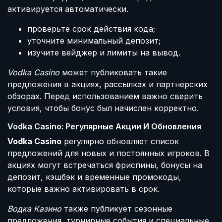
активируется автоматически.
проверьте срок действия кода;
уточните минимальный депозит;
изучите вейджер и лимиты на вывод.
Vodka Casino
может публиковать такие
предложения в акциях, рассылках и партнерских
обзорах. Перед использованием важно сверить
условия, чтобы бонус был начислен корректно.
Vodka Casino: Регулярные Акции И Обновления
Vodka Casino
регулярно обновляет список
предложений для новых и постоянных игроков. В
акциях могут встречаться фриспины, бонусы на
депозит, кэшбэк и временные промокоды,
которые важно активировать в срок.
Водка Казино
также публикует сезонные
предложения, турнирные события и специальные