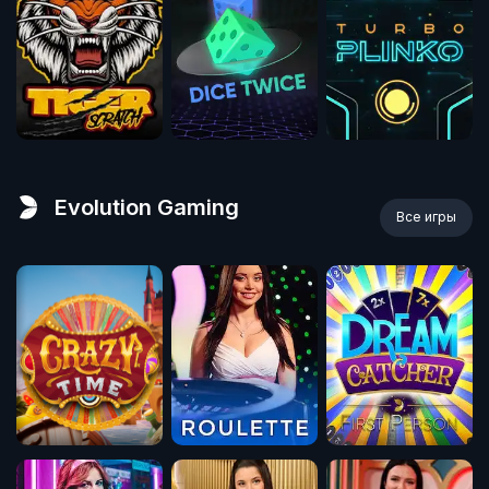
Evolution Gaming
Все игры