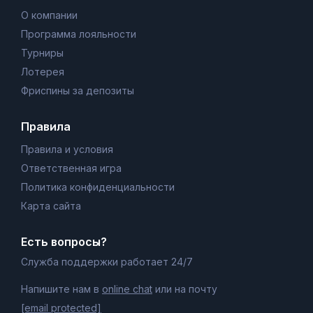
О компании
Программа лояльности
Турниры
Лотерея
Фриспины за депозиты
Правила
Правила и условия
Ответственная игра
Политика конфиденциальности
Карта сайта
Есть вопросы?
Служба поддержки работает 24/7
Напишите нам в
online chat
или на почту
[email protected]