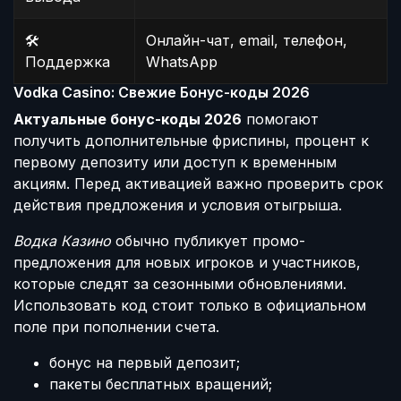
🛠️
Онлайн-чат, email, телефон,
Поддержка
WhatsApp
Vodka Casino: Свежие Бонус-коды 2026
Актуальные бонус-коды 2026
помогают
получить дополнительные фриспины, процент к
первому депозиту или доступ к временным
акциям. Перед активацией важно проверить срок
действия предложения и условия отыгрыша.
Водка Казино
обычно публикует промо-
предложения для новых игроков и участников,
которые следят за сезонными обновлениями.
Использовать код стоит только в официальном
поле при пополнении счета.
бонус на первый депозит;
пакеты бесплатных вращений;