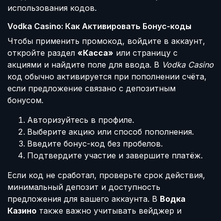
использования кодов.
Vodka Casino: Как Активировать Бонус-коды
Чтобы применить промокод, войдите в аккаунт,
откройте раздел
«Касса»
или страницу с
акциями и найдите поле для ввода. В
Vodka Casino
код обычно активируется при пополнении счёта,
если предложение связано с депозитным
бонусом.
Авторизуйтесь в профиле.
Выберите акцию или способ пополнения.
Введите бонус-код без пробелов.
Подтвердите участие и завершите платёж.
Если код не сработал, проверьте срок действия,
минимальный депозит и доступность
предложения для вашего аккаунта. В
Водка
Казино
также важно учитывать вейджер и