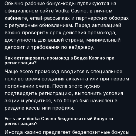
Обычно рабочие бонус-коды публикуются на
официальном сайте Vodka Casino, в личном
кабинете, email-рассылках и партнерских обзорах
с регулярным обновлением. Перед активацией
важно проверить срок действия промокода,
доступность для вашей страны, минимальный
депозит и требования по вейджеру.
Как активировать промокод в Водка Казино при
регистрации?
Чаще всего промокод вводится в специальное
поле во время создания аккаунта или при первом
пополнении счета. После этого нужно
подтвердить регистрацию, выполнить условия
акции и убедиться, что бонус был начислен в
разделе кассы или профиля.
Есть ли в Vodka Casino бездепозитный бонус за
регистрацию?
Иногда казино предлагает бездепозитные бонусы