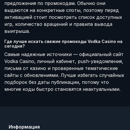
предложения по промокодам. Обычно они
выдаются на конкретные слоты, поэтому перед
активацией стоит посмотреть список доступных
игр, количество вращений и правила вывода
выигрыша.
Где лучше искать свежие промокоды Vodka Casino на
сегодня?
Самые надежные источники — официальный сайт
Vodka Casino, личный кабинет, push-уведомления,
письма от казино и проверенные тематические
сайты с обновлениями. Лучше избегать случайных
подборок без даты публикации, потому что
многие коды быстро становятся неактуальными.
Информация